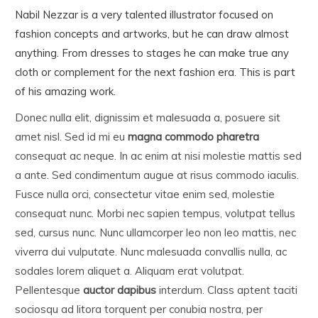
Nabil Nezzar is a very talented illustrator focused on
fashion concepts and artworks, but he can draw almost
anything. From dresses to stages he can make true any
cloth or complement for the next fashion era. This is part
of his amazing work.
Donec nulla elit, dignissim et malesuada a, posuere sit
amet nisl. Sed id mi eu
magna commodo pharetra
consequat ac neque. In ac enim at nisi molestie mattis sed
a ante. Sed condimentum augue at risus commodo iaculis.
Fusce nulla orci, consectetur vitae enim sed, molestie
consequat nunc. Morbi nec sapien tempus, volutpat tellus
sed, cursus nunc. Nunc ullamcorper leo non leo mattis, nec
viverra dui vulputate. Nunc malesuada convallis nulla, ac
sodales lorem aliquet a. Aliquam erat volutpat.
Pellentesque
auctor dapibus
interdum. Class aptent taciti
sociosqu ad litora torquent per conubia nostra, per