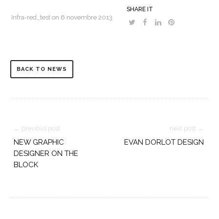
SHARE IT
Infra-red_test on
6 novembre 2013
BACK TO NEWS
← previous post
next post →
NEW GRAPHIC
EVAN DORLOT DESIGN
DESIGNER ON THE
BLOCK